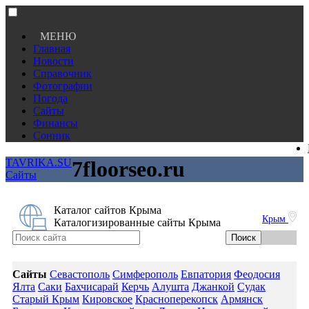
МЕНЮ
Главная
Новости
Справочник
Фотографии
Погода
Сайты
Финансы
Сонник
TAVRIKA.SU
7floorseo.ru
Сайты
Каталог сайтов Крыма
Крым
Каталогизированные сайты Крыма
Сайты
Севастополь
Симферополь
Евпатория
Феодосия
Ялта
Саки
Бахчисарай
Керчь
Алушта
Джанкой
Судак
Старый Крым
Кировское
Красноперекопск
Армянск