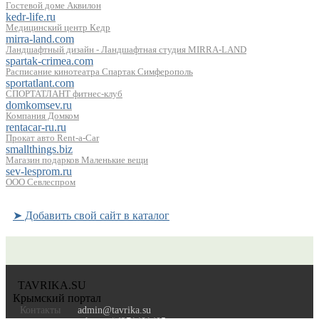
Гостевой доме Аквилон
kedr-life.ru
Медицинский центр Кедр
mirra-land.com
Ландшафтный дизайн - Ландшафтная студия MIRRA-LAND
spartak-crimea.com
Расписание кинотеатра Спартак Симферополь
sportatlant.com
СПОРТАТЛАНТ фитнес-клуб
domkomsev.ru
Компания Домком
rentacar-ru.ru
Прокат авто Rent-a-Car
smallthings.biz
Магазин подарков Маленькие вещи
sev-lesprom.ru
ООО Севлеспром
➤ Добавить свой сайт в каталог
TAVRIKA.SU
Крымский портал
Контакты
admin@tavrika.su