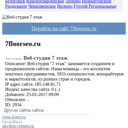
Белогорск
Красногвардейское
Ленино
Нижнегорский
Раздольное
Черноморское
Вилино
Гурзуф
Региональные
Перейти на сайт 7floorseo.ru
7floorseo.ru
Веб-студия 7 этаж
Заголовок:
Описание:
Веб-студия "7 этаж" занимается созданием и
продвижением сайтов. Наша команда - это коллектив
опытных программистов, SEO-специалистов, копирайтеров
и маркетологов, из разных стран и городов.
IP адрес сайта:
185.148.81.71
Индекс качества сайта:
0
(..)
Добавлен:
25-01-2017 09:09
Обновлен:
..
ID:
2934
Другие сайты сайты
vista-hotel.ru
Отель Виста
akvilon-crimea.ru