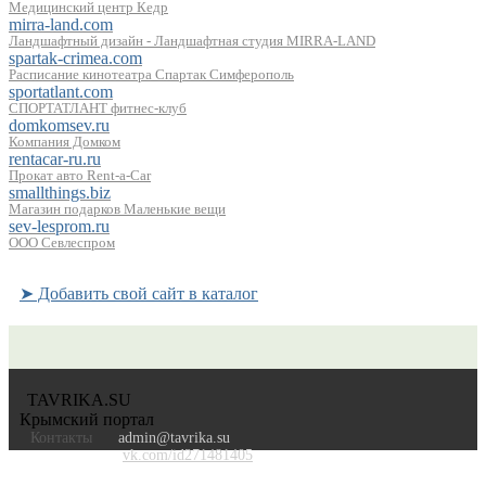
Медицинский центр Кедр
mirra-land.com
Ландшафтный дизайн - Ландшафтная студия MIRRA-LAND
spartak-crimea.com
Расписание кинотеатра Спартак Симферополь
sportatlant.com
СПОРТАТЛАНТ фитнес-клуб
domkomsev.ru
Компания Домком
rentacar-ru.ru
Прокат авто Rent-a-Car
smallthings.biz
Магазин подарков Маленькие вещи
sev-lesprom.ru
ООО Севлеспром
➤ Добавить свой сайт в каталог
TAVRIKA.SU
Крымский портал
Контакты
admin@tavrika.su
vk.com/id271481405