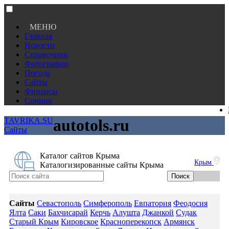
МЕНЮ
Главная
Новости
Справочник
Фотографии
Погода
Сайты
Финансы
Сонник
TAVRIKA.SU
autotols.ru
Сайты
Каталог сайтов Крыма
Крым
Каталогизированные сайты Крыма
Сайты
Севастополь
Симферополь
Евпатория
Феодосия
Ялта
Саки
Бахчисарай
Керчь
Алушта
Джанкой
Судак
Старый Крым
Кировское
Красноперекопск
Армянск