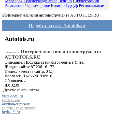
Белогорск
Красногвардейское
Ленино
Нижнегорский
Раздольное
Черноморское
Вилино
Гурзуф
Региональные
Перейти на сайт Autotols.ru
Autotols.ru
Интернет-магазин автоинструмента
Заголовок:
AUTOTOLS.RU
Описание:
Продажа автоинструмента в Ялте.
IP адрес сайта:
87.236.16.172
Индекс качества сайта:
0
(..)
Добавлен:
11-02-2019 09:10
Обновлен:
..
ID:
3239
Другие сайты сайты
vista-hotel.ru
Отель Виста
akvilon-crimea.ru
Гостевой доме Аквилон
kedr-life.ru