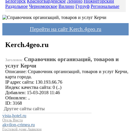
Белогорск
Красногвардейское
Ленино
Нижнегорский
Раздольное
Черноморское
Вилино
Гурзуф
Региональные
Перейти на сайт Kerch.4geo.ru
Kerch.4geo.ru
Справочник организаций, товаров и
Заголовок:
услуг Керчи
Описание:
Справочник организаций, товаров и услуг Керчи,
карта города.
IP адрес сайта:
130.193.66.76
Индекс качества сайта:
0
(..)
Добавлен:
15-03-2018 11:46
Обновлен:
..
ID:
3168
Другие сайты сайты
vista-hotel.ru
Отель Виста
akvilon-crimea.ru
Гостевой доме Аквилон