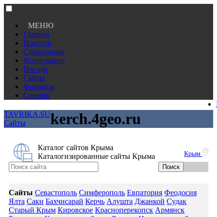
МЕНЮ
Главная
Новости
Справочник
Фотографии
Погода
Сайты
Финансы
Сонник
TAVRIKA.SU
kerch.4geo.ru
Сайты
Каталог сайтов Крыма
Крым
Каталогизированные сайты Крыма
Сайты
Севастополь
Симферополь
Евпатория
Феодосия
Ялта
Саки
Бахчисарай
Керчь
Алушта
Джанкой
Судак
Старый Крым
Кировское
Красноперекопск
Армянск