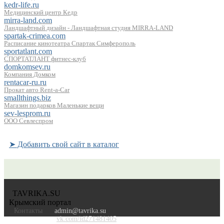
kedr-life.ru
Медицинский центр Кедр
mirra-land.com
Ландшафтный дизайн - Ландшафтная студия MIRRA-LAND
spartak-crimea.com
Расписание кинотеатра Спартак Симферополь
sportatlant.com
СПОРТАТЛАНТ фитнес-клуб
domkomsev.ru
Компания Домком
rentacar-ru.ru
Прокат авто Rent-a-Car
smallthings.biz
Магазин подарков Маленькие вещи
sev-lesprom.ru
ООО Севлеспром
➤ Добавить свой сайт в каталог
TAVRIKA.SU
Крымский портал
Контакты
admin@tavrika.su
vk.com/id271481405