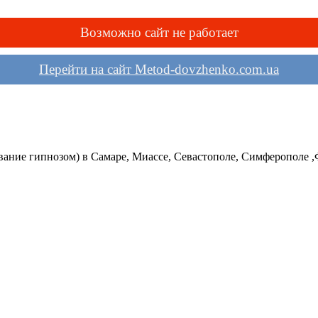
Возможно сайт не работает
Перейти на сайт Metod-dovzhenko.com.ua
вание гипнозом) в Самаре, Миассе, Севастополе, Симферополе 