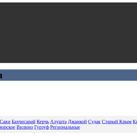
a
Саки
Бахчисарай
Керчь
Алушта
Джанкой
Судак
Старый Крым
К
морское
Вилино
Гурзуф
Региональные