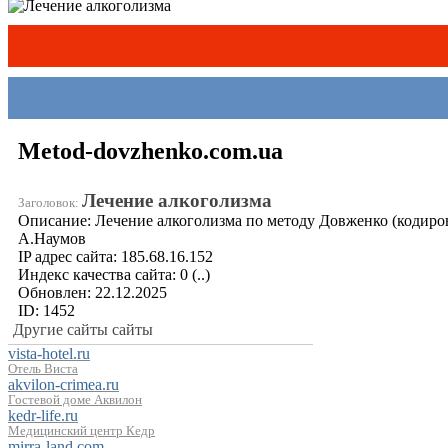
Metod-dovzhenko.com.ua
Лечение алкоголизма
Заголовок:
Описание:
Лечение алкоголизма по методу Довженко (кодиро
А.Наумов
IP адрес сайта:
185.68.16.152
Индекс качества сайта:
0
(..)
Обновлен:
22.12.2025
ID:
1452
Другие сайты сайты
vista-hotel.ru
Отель Виста
akvilon-crimea.ru
Гостевой доме Аквилон
kedr-life.ru
Медицинский центр Кедр
mirra-land.com