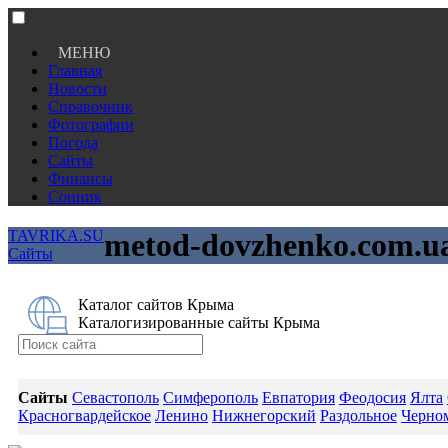
МЕНЮ
Главная
Новости
Справочник
Фотографии
Погода
Сайты
Финансы
Сонник
TAVRIKA.SU
metod-dovzhenko.com.u
Сайты
Каталог сайтов Крыма
Каталогизированные сайты Крыма
Сайты
Севастополь
Симферополь
Евпатория
Феодосия
Ялта
Красногвардейское
Ленино
Нижнегорский
Раздольное
Черно